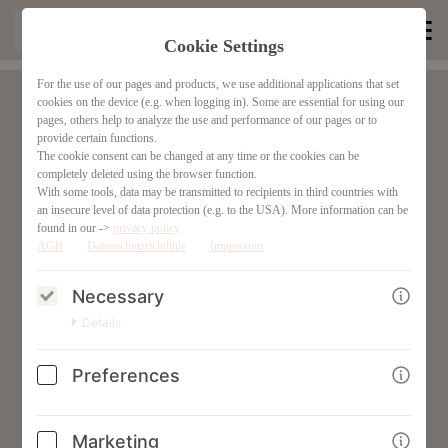
Cookie Settings
For the use of our pages and products, we use additional applications that set
cookies on the device (e.g. when logging in). Some are essential for using our
Support
pages, others help to analyze the use and performance of our pages or to
provide certain functions.
The cookie consent can be changed at any time or the cookies can be
Du erreichst unseren Support am einfachsten via
completely deleted using the browser function.
With some tools, data may be transmitted to recipients in third countries with
Mail
an insecure level of data protection (e.g. to the USA). More information can be
von 08.00 Uhr bis 20.00 Uhr
found in our ->
privacy policy
AGB
Datenschutzrichtlinie
Mo - Fr
Impressum
Necessary
Ansprechpartner : Wolfgang Mayr
Details
Mail :
support@elkemayr.com
Tel . :
+436502010857
Preferences
In unserem Support werden dir alle Fragen zu den Produkten
Marketing
beantwortet sowie auch Hilfestellung für ein Produkt sollte etwas